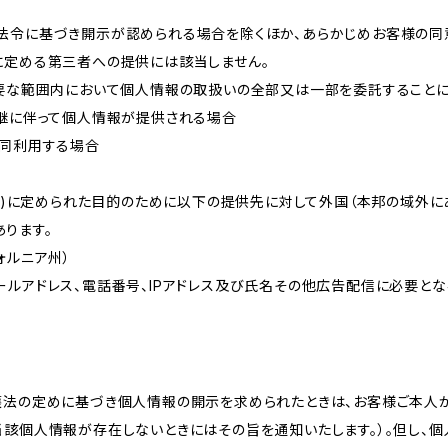
法令に基づき開示が認められる場合を除くほか、あらかじめお客様の同
に定める第三者への提供には該当しません。
必要な範囲内において個人情報の取扱いの全部又は一部を委託すること
承継に伴って個人情報が提供される場合
共同利用する場合
的(3)に定められた目的のために以下の提供先に対して外国（本邦の域外
ります。
リフォルニア州）
ールアドレス、電話番号、IPアドレス及び氏名その他広告配信に必要と
護法の定めに基づき個人情報の開示を求められたときは、お客様ご本人
当該個人情報が存在しないときにはその旨を通知いたします。）。但し、